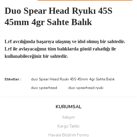
Duo Spear Head Ryukı 45S
45mm 4gr Sahte Balık
Lrf avcılığında başarıya ulaşmış ve idol olmuş bir sahtedir.
Lrf ile avlayacağınız tüm balıklarda gönül rahatlığı ile
kullanabileceğiniz bir sahtedir.
Bu ürünün fiyat bilgisi, resim, ürün açıklamalarında ve diğer
Etiketler :
duo Spear Head Ryukı 45S 45mm 4gr Sahte Balık
konularda yetersiz gördüğünüz noktaları öneri formunu kullanarak
Bu ürüne ilk yorumu siz yapın!
duo spearhead
duo spearhead ryuki
tarafımıza iletebilirsiniz.
Görüş ve önerileriniz için teşekkür ederiz.
Yorum Yaz
KURUMSAL
Ürün resmi kalitesiz, bozuk veya görüntülenemiyor.
İletişim
Ürün açıklamasında eksik bilgiler bulunuyor.
Kargo Takibi
Ürün bilgilerinde hatalar bulunuyor.
Havale Bildirim Formu
Ürün fiyatı diğer sitelerden daha pahalı.