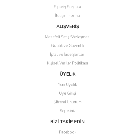
Sipariş Sorgula
Bu ürüne benzer farklı alternatifler olmalı.
İletişim Formu
ALIŞVERİŞ
Mesafeli Satış Sözleşmesi
Gizlilik ve Güvenlik
Gönder
İptal ve İade Şartları
Kişisel Veriler Politikası
ÜYELİK
Yeni Üyelik
Üye Girişi
Şifremi Unuttum
Sepetiniz
BİZİ TAKİP EDİN
Facebook