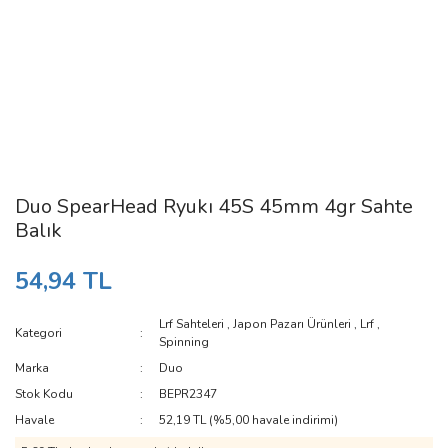
Duo SpearHead Ryukı 45S 45mm 4gr Sahte
Balık
54,94 TL
Lrf Sahteleri
,
Japon Pazarı Ürünleri
,
Lrf
,
Kategori
Spinning
Marka
Duo
Stok Kodu
BEPR2347
Havale
52,19 TL (%5,00 havale indirimi)