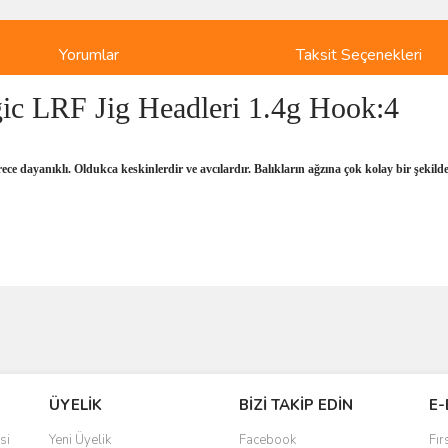
Yorumlar
Taksit Seçenekleri
c LRF Jig Headleri 1.4g Hook:4
ece dayanıklı. Oldukca keskinlerdir ve avcılardır. Balıkların ağzına çok kolay bir şekilde
ve diğer konularda yetersiz gördüğünüz noktaları öneri formunu kullanarak taraf
Bu ürüne ilk yorumu siz yapın!
r.
Yorum Yaz
ÜYELİK
BİZİ TAKİP EDİN
E-
si
Yeni Üyelik
Facebook
Fır