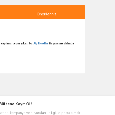
Önerileriniz
 saplanır ve zor çıkar, bu
Jig Headler
ile şansınız dahada
ımıza iletebilirsiniz.
Bültene Kayıt Ol!
satları, kampanya ve duyuruları ile ilgili e-posta almak