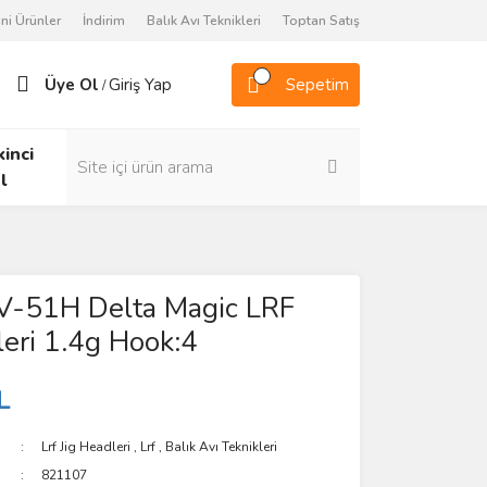
ni Ürünler
İndirim
Balık Avı Teknikleri
Toptan Satış
Üye Ol
Giriş Yap
Sepetim
/
kinci
l
V-51H Delta Magic LRF
leri 1.4g Hook:4
L
Lrf Jig Headleri
,
Lrf
,
Balık Avı Teknikleri
821107