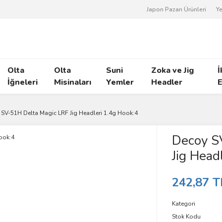
Japon Pazarı Ürünleri
Ye
Olta
Olta
Suni
Zoka ve Jig
İ
İğneleri
Misinaları
Yemler
Headler
E
SV-51H Delta Magic LRF Jig Headleri 1.4g Hook:4
Decoy S
Jig Head
242,87 T
Kategori
Stok Kodu