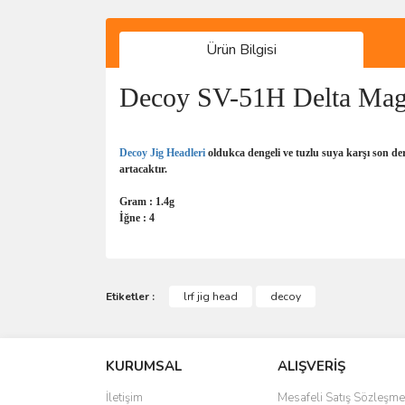
Ürün Bilgisi
Decoy SV-51H Delta Magi
Decoy
Jig Headleri
oldukca dengeli ve tuzlu suya karşı son der
artacaktır.
Gram : 1.4g
İğne : 4
Bu ürünün fiyat bilgisi, resim, ürün açıklamalarında 
Görüş ve önerileriniz için teşekkür ederiz.
Etiketler :
lrf jig head
decoy
Ürün resmi kalitesiz, bozuk veya görüntülenemiyo
KURUMSAL
ALIŞVERİŞ
Ürün açıklamasında eksik bilgiler bulunuyor.
Ürün bilgilerinde hatalar bulunuyor.
İletişim
Mesafeli Satış Sözleşme