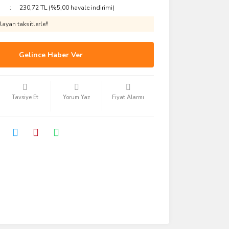
230,72 TL (%5,00 havale indirimi)
ayan taksitlerle!!
Gelince Haber Ver
Tavsiye Et
Yorum Yaz
Fiyat Alarmı