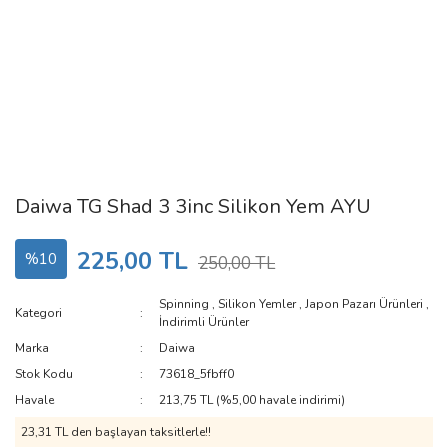
Daiwa TG Shad 3 3inc Silikon Yem AYU
225,00 TL
%10
250,00 TL
Spinning
,
Silikon Yemler
,
Japon Pazarı Ürünleri
,
Kategori
İndirimli Ürünler
Marka
Daiwa
Stok Kodu
73618_5fbff0
Havale
213,75 TL (%5,00 havale indirimi)
23,31 TL den başlayan taksitlerle!!