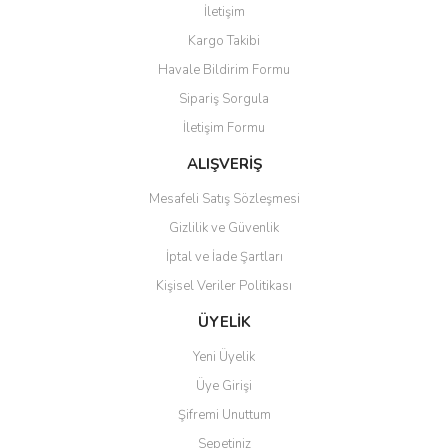
Yorum Yaz
İletişim
Ürün resmi kalitesiz, bozuk veya görüntülenemiyor.
Kargo Takibi
Ürün açıklamasında eksik bilgiler bulunuyor.
Havale Bildirim Formu
Ürün bilgilerinde hatalar bulunuyor.
Sipariş Sorgula
Ürün fiyatı diğer sitelerden daha pahalı.
İletişim Formu
Bu ürüne benzer farklı alternatifler olmalı.
ALIŞVERİŞ
Mesafeli Satış Sözleşmesi
Gizlilik ve Güvenlik
İptal ve İade Şartları
Gönder
Kişisel Veriler Politikası
ÜYELİK
Yeni Üyelik
Üye Girişi
Şifremi Unuttum
Sepetiniz