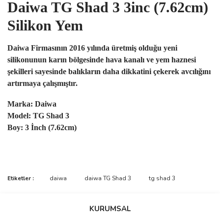
Daiwa TG Shad 3 3inc (7.62cm)
Silikon Yem
Daiwa Firmasının 2016 yılında üretmiş olduğu yeni
silikonunun karın bölgesinde hava kanalı ve yem haznesi
şekilleri sayesinde balıkların daha dikkatini çekerek avcılığını
artırmaya çalışmıştır.
Marka: Daiwa
Model: TG Shad 3
Boy: 3 İnch (7.62cm)
Bu ürünün fiyat bilgisi, resim, ürün açıklamalarında ve diğer
Etiketler :
daiwa
daiwa TG Shad 3
tg shad 3
konularda yetersiz gördüğünüz noktaları öneri formunu kullanarak
Bu ürüne ilk yorumu siz yapın!
tarafımıza iletebilirsiniz.
Görüş ve önerileriniz için teşekkür ederiz.
KURUMSAL