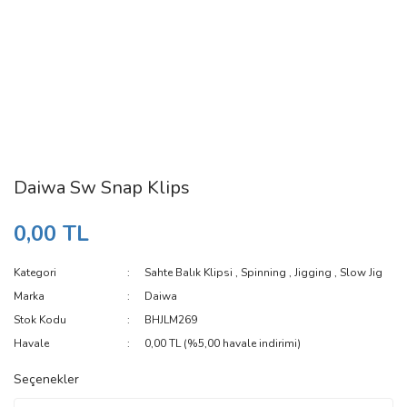
Daiwa Sw Snap Klips
0,00 TL
Kategori
Sahte Balık Klipsi
,
Spinning
,
Jigging
,
Slow Jig
Marka
Daiwa
Stok Kodu
BHJLM269
Havale
0,00 TL (%5,00 havale indirimi)
Seçenekler