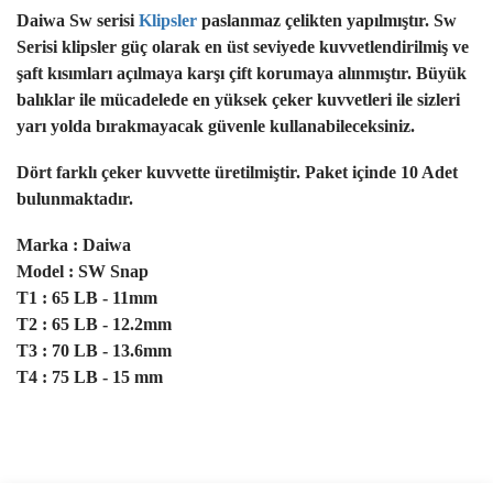
Daiwa Sw serisi
Klipsler
paslanmaz çelikten yapılmıştır. Sw
Serisi klipsler güç olarak en üst seviyede kuvvetlendirilmiş ve
şaft kısımları açılmaya karşı çift korumaya alınmıştır. Büyük
balıklar ile mücadelede en yüksek çeker kuvvetleri ile sizleri
yarı yolda bırakmayacak güvenle kullanabileceksiniz.
Dört farklı çeker kuvvette üretilmiştir. Paket içinde 10 Adet
bulunmaktadır.
Marka : Daiwa
Model : SW Snap
T1 : 65 LB - 11mm
T2 : 65 LB - 12.2mm
T3 : 70 LB - 13.6mm
T4 : 75 LB - 15 mm
Bu ürünün fiyat bilgisi, resim, ürün açıklamalarında ve diğer