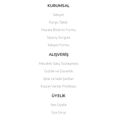
konularda yetersiz gördüğünüz noktaları öneri formunu kullanarak
Bu ürüne ilk yorumu siz yapın!
KURUMSAL
tarafımıza iletebilirsiniz.
Görüş ve önerileriniz için teşekkür ederiz.
İletişim
Yorum Yaz
Kargo Takibi
Ürün resmi kalitesiz, bozuk veya görüntülenemiyor.
Havale Bildirim Formu
Ürün açıklamasında eksik bilgiler bulunuyor.
Sipariş Sorgula
Ürün bilgilerinde hatalar bulunuyor.
İletişim Formu
Ürün fiyatı diğer sitelerden daha pahalı.
Bu ürüne benzer farklı alternatifler olmalı.
ALIŞVERİŞ
Mesafeli Satış Sözleşmesi
Gizlilik ve Güvenlik
İptal ve İade Şartları
Kişisel Veriler Politikası
Gönder
ÜYELİK
Yeni Üyelik
Üye Girişi