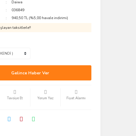
Daiwa
036849
940,50 TL (%5,00 havale indirimi)
layan taksitlerle!!
Gelince Haber Ver
Tavsiye Et
Yorum Yaz
Fiyat Alarmı