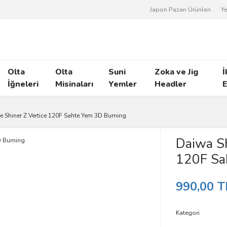
Japon Pazarı Ürünleri
Ye
Olta
Olta
Suni
Zoka ve Jig
İ
İğneleri
Misinaları
Yemler
Headler
E
e Shiner Z Vertice 120F Sahte Yem 3D Burning
Daiwa Sh
120F Sa
990,00 T
Kategori