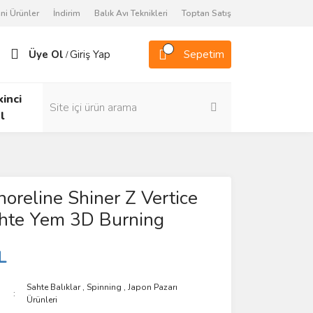
ni Ürünler
İndirim
Balık Avı Teknikleri
Toptan Satış
Üye Ol
Giriş Yap
Sepetim
/
kinci
l
oreline Shiner Z Vertice
hte Yem 3D Burning
L
Sahte Balıklar
,
Spinning
,
Japon Pazarı
Ürünleri