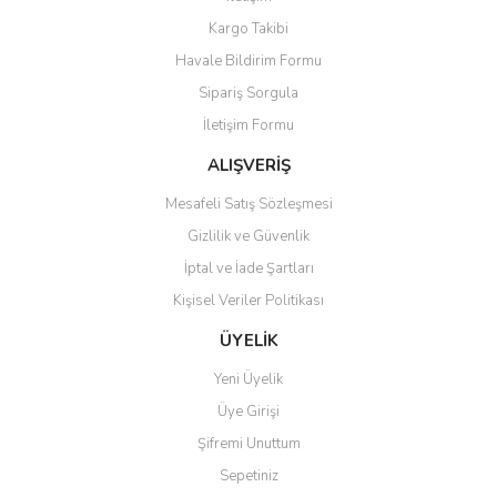
Ürün bilgilerinde hatalar bulunuyor.
Kargo Takibi
Ürün fiyatı diğer sitelerden daha pahalı.
Havale Bildirim Formu
Bu ürüne benzer farklı alternatifler olmalı.
Sipariş Sorgula
İletişim Formu
ALIŞVERİŞ
Mesafeli Satış Sözleşmesi
Gönder
Gizlilik ve Güvenlik
İptal ve İade Şartları
Kişisel Veriler Politikası
ÜYELİK
Yeni Üyelik
Üye Girişi
Şifremi Unuttum
Sepetiniz