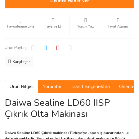
Gelince Haber Ver
Tavsiye Et
Yorum Yaz
Fiyat Alarmı
Ürün Paylaş :
Karşılaştır
Ürün Bilgisi
Yorumlar
Taksit Seçenekleri
Önerilerin
Daiwa Sealine LD60 IISP
Çıkrık Olta Makinası
Daiwa Sealine LD60 Çıkrık makinası Türkiye'ye Japon iç pazarından ilk
defa girmektedir. Son teknoloji harikası olan çıkrık makina ile Büyük