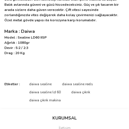
Balık avlarında güveni ve gücü hissedeceksiniz. Güç ve şık tasarım bir
arada sizlere daha güven verecektir. Çift vitesi sayesinde
zorlandığınızda vites değişerek daha kolay çevirmenizi sağlayacaktır.
Özel metal gövde yapısı ile korozyına karşı korumalıdır.
Marka : Daiwa
Model : Sealine LD60 IISP
Ağırlık : 1080gr
Devir : 5:2 / 2:3
Drag : 20 Kg
Bu ürünün fiyat bilgisi, resim, ürün açıklamalarında ve diğer
Etiketler :
daiwa sealine
daiwa sealine reels
konularda yetersiz gördüğünüz noktaları öneri formunu kullanarak
Bu ürüne ilk yorumu siz yapın!
daiwa sealine ld 60
daiwa çıkrık
tarafımıza iletebilirsiniz.
Görüş ve önerileriniz için teşekkür ederiz.
daiwa çıkrık makina
Yorum Yaz
Ürün resmi kalitesiz, bozuk veya görüntülenemiyor.
KURUMSAL
Ürün açıklamasında eksik bilgiler bulunuyor.
İletişim