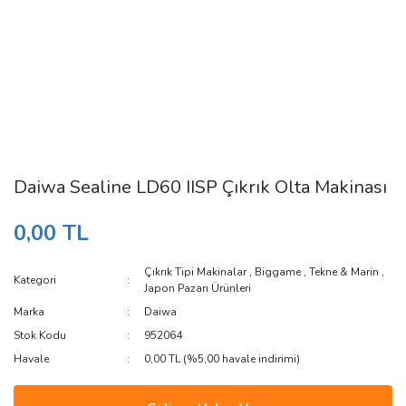
Daiwa Sealine LD60 IISP Çıkrık Olta Makinası
0,00 TL
Çıkrık Tipi Makinalar
,
Biggame
,
Tekne & Marin
,
Kategori
Japon Pazarı Ürünleri
Marka
Daiwa
Stok Kodu
952064
Havale
0,00 TL (%5,00 havale indirimi)