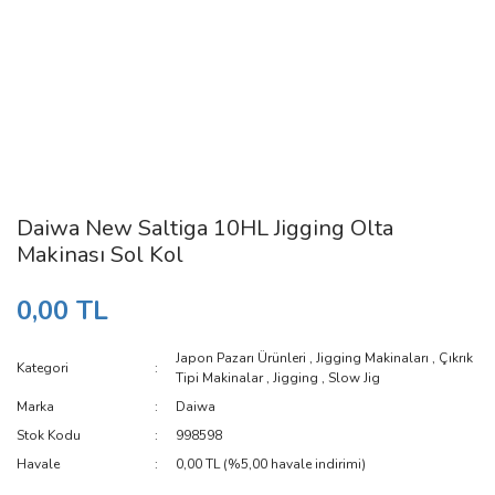
Daiwa New Saltiga 10HL Jigging Olta
Makinası Sol Kol
0,00 TL
Japon Pazarı Ürünleri
,
Jigging Makinaları
,
Çıkrık
Kategori
Tipi Makinalar
,
Jigging
,
Slow Jig
Marka
Daiwa
Stok Kodu
998598
Havale
0,00 TL (%5,00 havale indirimi)