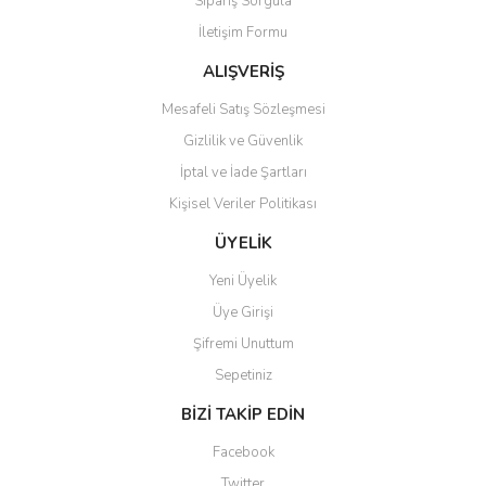
Sipariş Sorgula
Bu ürüne benzer farklı alternatifler olmalı.
İletişim Formu
ALIŞVERİŞ
Mesafeli Satış Sözleşmesi
Gizlilik ve Güvenlik
Gönder
İptal ve İade Şartları
Kişisel Veriler Politikası
ÜYELİK
Yeni Üyelik
Üye Girişi
Şifremi Unuttum
Sepetiniz
BİZİ TAKİP EDİN
Facebook
Twitter