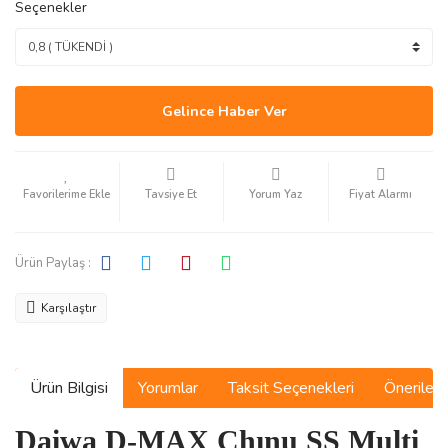
Seçenekler
Gelince Haber Ver
Tavsiye Et
Yorum Yaz
Fiyat Alarmı
Ürün Paylaş :
Karşılaştır
Ürün Bilgisi
Yorumlar
Taksit Seçenekleri
Önerilerin
Daiwa D-MAX Chınu SS Multi