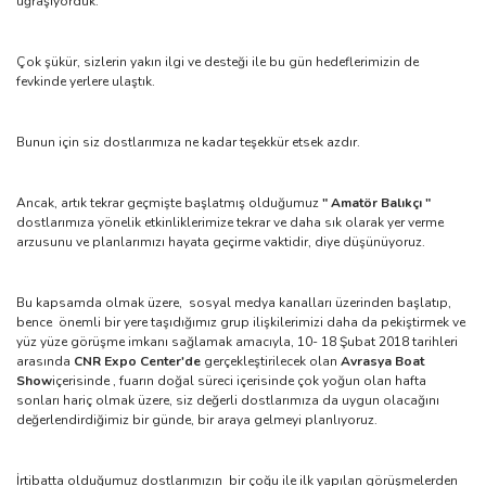
uğraşıyorduk.
Çok şükür, sizlerin yakın ilgi ve desteği ile bu gün hedeflerimizin de
fevkinde yerlere ulaştık.
Bunun için siz dostlarımıza ne kadar teşekkür etsek azdır.
Ancak, artık tekrar geçmişte başlatmış olduğumuz
" Amatör Balıkçı "
dostlarımıza yönelik etkinliklerimize tekrar ve daha sık olarak yer verme
arzusunu ve planlarımızı hayata geçirme vaktidir, diye düşünüyoruz.
Bu kapsamda olmak üzere, sosyal medya kanalları üzerinden başlatıp,
bence önemli bir yere taşıdığımız grup ilişkilerimizi daha da pekiştirmek ve
yüz yüze görüşme imkanı sağlamak amacıyla, 10- 18 Şubat 2018 tarihleri
arasında
CNR Expo Center'de
gerçekleştirilecek olan
Avrasya Boat
Show
içerisinde , fuarın doğal süreci içerisinde çok yoğun olan hafta
sonları hariç olmak üzere, siz değerli dostlarımıza da uygun olacağını
değerlendirdiğimiz bir günde, bir araya gelmeyi planlıyoruz.
İrtibatta olduğumuz dostlarımızın bir çoğu ile ilk yapılan görüşmelerden