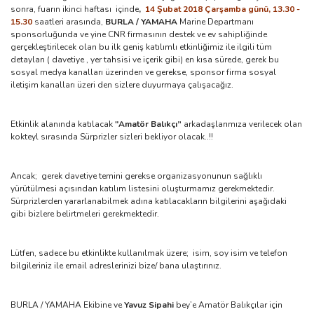
sonra, fuarın ikinci haftası içinde
,
14 Şubat 2018 Çarşamba günü, 13.30 -
15.30
saatleri arasında,
BURLA / YAMAHA
Marine Departmanı
sponsorluğunda ve yine CNR firmasının destek ve ev sahipliğinde
gerçekleştirilecek olan bu ilk geniş katılımlı etkinliğimiz ile ilgili tüm
detayları ( davetiye , yer tahsisi ve içerik gibi) en kısa sürede, gerek bu
sosyal medya kanalları üzerinden ve gerekse, sponsor firma sosyal
iletişim kanalları üzeri den sizlere duyurmaya çalışacağız.
Etkinlik alanında katılacak
"Amatör Balıkçı”
arkadaşlarımıza verilecek olan
kokteyl sırasında Sürprizler sizleri bekliyor olacak..!!
Ancak; gerek davetiye temini gerekse organizasyonunun sağlıklı
yürütülmesi açısından katılım listesini oluşturmamız gerekmektedir.
Sürprizlerden yararlanabilmek adına katılacakların bilgilerini aşağıdaki
gibi bizlere belirtmeleri gerekmektedir.
Lütfen, sadece bu etkinlikte kullanılmak üzere; isim, soy isim ve telefon
bilgileriniz ile email adreslerinizi bize/ bana ulaştırınız.
BURLA / YAMAHA Ekibine ve
Yavuz Sipahi
bey’e Amatör Balıkçılar için