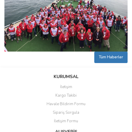
Tüm Haberler
KURUMSAL
İletişim
Kargo Takibi
Havale Bildirim Formu
Sipariş Sorgula
İletişim Formu
ALIŞVERİŞ