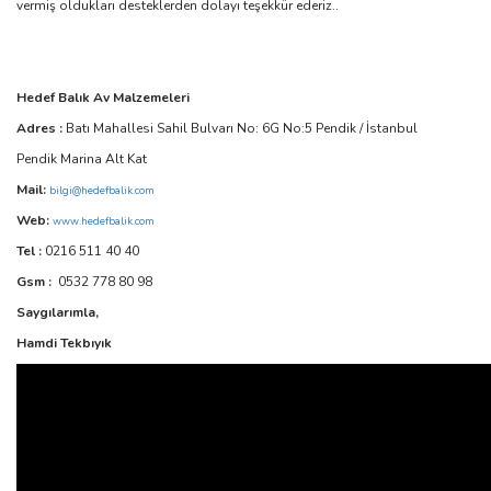
vermiş oldukları desteklerden dolayı teşekkür ederiz..
Hedef Balık Av Malzemeleri
Adres :
Batı Mahallesi Sahil Bulvarı No: 6G No:5 Pendik / İstanbul
Pendik Marina Alt Kat
Mail:
bilgi@hedefbalik.com
Web:
www.hedefbalik.com
Tel :
0216 511 40 40
Gsm :
0532 778 80 98
Saygılarımla,
Hamdi Tekbıyık