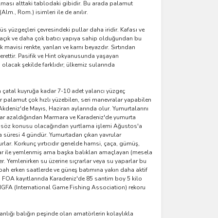
rılması alttaki tablodaki gibidir. Bu arada palamut
lm., Rom.) isimleri ile de anılır.
s yüzgeçleri çevresindeki pullar daha iridir. Kafası ve
rı açık ve daha çok batıcı yapıya sahip olduğundan bu
mavisi renkte, yanları ve karnı beyazdır. Sırtından
şerettir. Pasifik ve Hint okyanusunda yaşayan
 olacak şekilde farklıdır; ülkemiz sularında
nra çatal kuyruğa kadar 7-10 adet yalancı yüzgeç
palamut çok hızlı yüzebilen, seri manevralar yapabilen
Akdeniz'de Mayıs, Haziran aylarında olur. Yumurtalarını
adar azaldığından Marmara ve Karadeniz'de yumurta
r söz konusu olacağından yurtlama işlemi Ağustos'a
çka süresi 4 gündür. Yumurtadan çıkan yavrular
lar. Korkunç yırtıcıdır genelde hamsi, çaça, gümüş,
amar ile yemlenmiş ama başka balıkları amaçlayan (mesela
er. Yemlenirken su üzerine sıçrarlar veya su yaparlar bu
abah erken saatlerde ve güneş batımına yakın daha aktif
er. FOA kayıtlarında Karadeniz'de 85 santim boy 5 kilo
rli IGFA (International Game Fishing Association) rekoru
nlığı balığın peşinde olan amatörlerin kolaylıkla