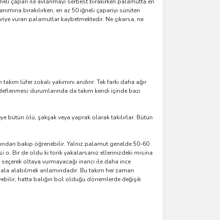
ğneli çapari ile avlanmayı serbest bırakırken palamutta en
ımına bırakılırken, en az 50 iğneli çapariyi sürüten
iye vuran palamutlar kaybetmektedir. Ne çıkarsa, ne
kım lüfer zokalı yakımını andırır. Tek farkı daha ağır
edeflenmesi durumlarında da takım kendi içinde bazı
neye bütün ölü, şakşak veya yaprak olarak takılırlar. Bütün
sından bakıp öğrenebilir. Yalnız palamut genelde 50-60
. Bir de oldu ki torik yakalarsanız ellerinizdeki misina
ni seçerek oltaya vurmayacağı inancı ile daha ince
ndala alabilmek anlamındadır. Bu takım her zaman
yebilir, hatta balığın bol olduğu dönemlerde değişik