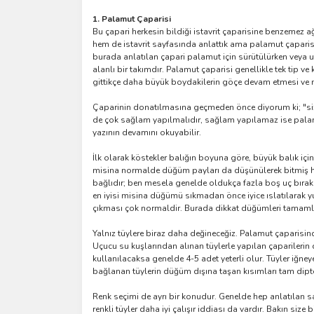
1. Palamut Çaparisi
Bu çapari herkesin bildiği istavrit çaparisine benzemez 
hem de istavrit sayfasında anlattık ama palamut çaparisi 
burada anlatılan çapari palamut için sürütülürken veya u
alanlı bir takımdır. Palamut çaparisi genellikle tek tip 
gittikçe daha büyük boydakilerin göçe devam etmesi ve ni
Çaparinin donatılmasına geçmeden önce diyorum ki; "siz e
de çok sağlam yapılmalıdır, sağlam yapılamaz ise palamut
yazının devamını okuyabilir.
İlk olarak köstekler balığın boyuna göre, büyük balık içi
misina normalde düğüm payları da düşünülerek bitmiş ha
bağlıdır; ben mesela genelde oldukça fazla boş uç bırakır
en iyisi misina düğümü sıkmadan önce iyice ıslatılarak y
çıkması çok normaldir. Burada dikkat düğümleri tamamlanm
Yalnız tüylere biraz daha değineceğiz. Palamut çaparisind
Uçucu su kuşlarından alınan tüylerle yapılan çaparilerin
kullanılacaksa genelde 4-5 adet yeterli olur. Tüyler iğne
bağlanan tüylerin düğüm dışına taşan kısımları tam dipten
Renk seçimi de ayrı bir konudur. Genelde hep anlatılan 
renkli tüyler daha iyi çalışır iddiası da vardır. Bakın size