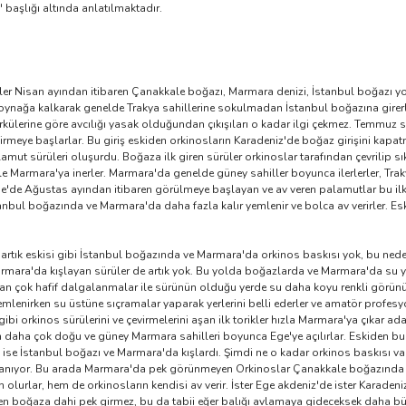
 başlığı altında anlatılmaktadır.
r Nisan ayından itibaren Çanakkale boğazı, Marmara denizi, İstanbul boğazı yol
oynağa kalkarak genelde Trakya sahillerine sokulmadan İstanbul boğazına girerl
rkülerine göre avcılığı yasak olduğundan çıkışıları o kadar ilgi çekmez. Temmu
irmeye başlarlar. Bu giriş eskiden orkinosların Karadeniz'de boğaz girişini kap
amut sürüleri oluşurdu. Boğaza ilk giren sürüler orkinoslar tarafından çevrilip sık
Marmara'ya inerler. Marmara'da genelde güney sahiller boyunca ilerlerler, Trakya
ge'de Ağustas ayından itibaren görülmeye başlayan ve av veren palamutlar bu ilk 
tanbul boğazında ve Marmara'da daha fazla kalır yemlenir ve bolca av verirler. Es
 artık eskisi gibi İstanbul boğazında ve Marmara'da orkinos baskısı yok, bu ne
rmara'da kışlayan sürüler de artık yok. Bu yolda boğazlarda ve Marmara'da su yüze
n çok hafif dalgalanmalar ile sürünün olduğu yerde su daha koyu renkli görünür. 
emlenirken su üstüne sıçramalar yaparak yerlerini belli ederler ve amatör profesyon
i orkinos sürülerini ve çevirmelerini aşan ilk torikler hızla Marmara'ya çıkar ad
 daha çok doğu ve güney Marmara sahilleri boyunca Ege'ye açılırlar. Eskiden bu
k ise İstanbul boğazı ve Marmara'da kışlardı. Şimdi ne o kadar orkinos baskısı v
çlanıyor. Bu arada Marmara'da pek görünmeyen Orkinoslar Çanakkale boğazında ve 
 olurlar, hem de orkinosların kendisi av verir. İster Ege akdeniz'de ister Karad
oğaza dahi pek girmez, bu da tabii eğer balığı avlamaya gideceksek daha büyük