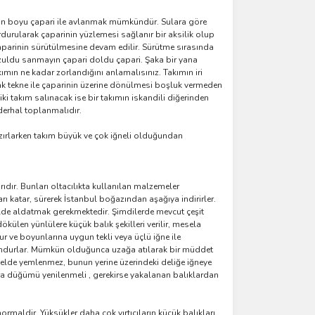
e gün boyu çapari ile avlanmak mümkündür. Sulara göre
durularak çaparinin yüzlemesi sağlanır bir aksilik olup
çaparinin sürütülmesine devam edilir. Sürütme sırasında
ozuldu sanmayın çapari doldu çapari. Şaka bir yana
ımın ne kadar zorlandığını anlamalısınız. Takımın iri
ak tekne ile çaparinin üzerine dönülmesi boşluk vermeden
i takım salınacak ise bir takımın iskandili diğerinden
derhal toplanmalıdır.
azırlarken takım büyük ve çok iğneli olduğundan
ır. Bunları oltacılıkta kullanılan malzemeler
arı katar, sürerek İstanbul boğazından aşağıya indirirler.
ilde aldatmak gerekmektedir. Şimdilerde mevcut çeşit
ülen yünlülere küçük balık şekilleri verilir, mesela
ur ve boyunlarına uygun tekli veya üçlü iğne ile
ygundurlar. Mümkün olduğunca uzağa atılarak bir müddet
genelde yemlenmez, bunun yerine üzerindeki deliğe iğneye
sonra düğümü yenilenmeli , gerekirse yakalanan balıklardan
rmaldir. Yüksükler daha çok yırtıcıların küçük balıkları