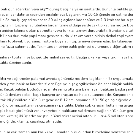
sabah gün ağarırken veya akş** güneş batışına yakın saatlerdir. Bununla birlikt
yreden sandalın arkasından bırakılmaya başlanır. Her 10-15 iğnede bir salma dur
r. Salma işi çapari tekneden 30 kulaç açılana kadar sürer ve 2-3 km/saat hızla 
toplanır. Çapariyi sürütürken birden tekne olduğu yerde çakılıp kalırsa motor b
ca aniden takıma dolan palmutlar veya torikler tekneyi durdurabilir. Bundan da tak
lir bu durumda yapılması gereken suda iki takım varsa birinin derhal toplayar
takımı toplayabiliyorsanız motoru boşa alın toplamaya devam edin. Bir tekneden ik
aha fazla salınmalıdır. Takımlardan birine balık gelmesi durumunda diğer takım 
larak toplanır ve bu şekilde muhafaza edilir. Balığa çıkarken veya takımı ava h
ahta üzerine sarılır.
er ve seğirtmeler palamut avında günümüz modern kaşıklarının ilk uygulamalarıd
en yırtıcı balıklar Karadeniz' den Ege' ye inişe geçtiklerinde önlerine küçük balıkl
ır. Küçük balığın bolluğu nedeni ile yemli oltalara bakmayan balıkları başka şek
lü denilen zoka - kaşık karışımı av araçları da hala kullanımdadır. Kurşundan dök
 taklidi yünlülerdir. Yünlüler genelde 8-12 cm. boyunda, 50-150 gr. ağırlığında ol
tıldığı gibi mazgallanır ve civalanarak parlatılır. Daha çok karadan kullanıma u
ük balık görüntüsü verilir ve yırtıcı iri balıkların saldırması sağlanır. Yünlüler 
 kırmızı) iki üç adet sıkıştırılır. Yemlenirse verimi artabilir. Her 4-5 balıktan 
landığı delik temiz, çapaksız olmalıdır.
i bunlar eski zamanların kaşık uygulamaları olduğundan birbirlerine benzemeleri no