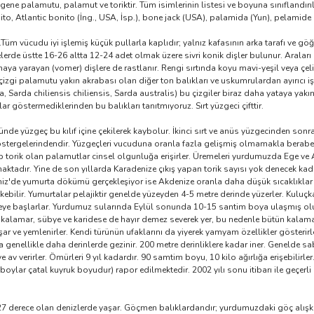
ingene palamutu, palamut ve toriktir. Tüm isimlerinin listesi ve boyuna sınıflandı
ito, Atlantic bonito (İng., USA, İsp.), bone jack (USA), palamida (Yun), pelamide (A
üm vücudu iyi işlemiş küçük pullarla kaplıdır; yalnız kafasının arka tarafı ve göğü
nelerde üstte 16-26 altta 12-24 adet olmak üzere sivri konik dişler bulunur. Arala
a yarayan (vomer) dişlere de rastlanır. Rengi sırtında koyu mavi-yeşil veya çelik 
izgi palamutu yakın akrabası olan diğer ton balıkları ve uskumrulardan ayırıcı i
, Sarda chiliensis chiliensis, Sarda australis) bu çizgiler biraz daha yataya yakın
r göstermediklerinden bu balıkları tanıtmıyoruz. Sırt yüzgeci çifttir.
ğünde yüzgeç bu kılıf içine çekilerek kaybolur. İkinci sırt ve anüs yüzgecinden so
rgelerindendir. Yüzgeçleri vucuduna oranla fazla gelişmiş olmamakla beraber 
ıp torik olan palamutlar cinsel olgunluğa erişirler. Üremeleri yurdumuzda Ege ve 
aktadır. Yine de son yıllarda Karadenize çıkış yapan torik sayısı yok denecek k
niz'de yumurta dökümü gerçekleşiyor ise Akdenize oranla daha düşük sıcaklıkla
ökebilir. Yumurtalar pelajiktir genelde yüzeyden 4-5 metre derinde yüzerler. Kulu
nmeye başlarlar. Yurdumuz sularında Eylül sonunda 10-15 santim boya ulaşmış olur
ir, kalamar, sübye ve karidese de hayır demez severek yer, bu nedenle bütün kal
ar ve yemlenirler. Kendi türünün ufaklarını da yiyerek yamyam özellikler gösterirl
 genellikle daha derinlerde gezinir. 200 metre derinliklere kadar iner. Genelde s
av verirler. Ömürleri 9 yıl kadardır. 90 samtim boyu, 10 kilo ağırlığa erişebilirl
ık (boylar çatal kuyruk boyudur) rapor edilmektedir. 2002 yılı sonu itibarı ile geçe
27 derece olan denizlerde yaşar. Göçmen balıklardandır; yurdumuzdaki göç alışka