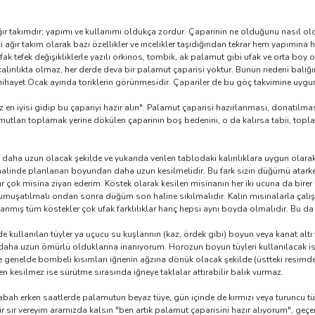
ağır takımdır; yapımı ve kullanımı oldukça zordur. Çaparinin ne olduğunu nasıl o
ağır takım olarak bazı özellikler ve incelikler taşıdığından tekrar hem yapımına 
fak tefek değişikliklerle yazılı orkinos, tombik, ak palamut gibi ufak ve orta bo
ve kalınlıkta olmaz, her derde deva bir palamut çaparisi yoktur. Bunun nedeni balı
hayet Ocak ayında toriklerin görünmesidir. Çapariler de bu göç takvimine uygun o
n iyisi gidip bu çapariyi hazır alın". Palamut çaparisi hazırlanması, donatılma
ları toplamak yerine dökülen çaparinin boş bedenini, o da kalırsa tabii, toplam
n daha uzun olacak şekilde ve yukarıda verilen tablodaki kalınlıklara uygun olara
linde planlanan boyundan daha uzun kesilmelidir. Bu fark sizin düğümü atarken
 çok misina ziyan ederim. Köstek olarak kesilen misinanın her iki ucuna da birer k
umuşatılmalı ondan sonra düğüm son haline sıkılmalıdır. Kalın misinalarla çalış
ış tüm köstekler çok ufak farklılıklar hariç hepsi aynı boyda olmalıdır. Bu da 
e kullanılan tüyler ya uçucu su kuşlarının (kaz, ördek gibi) boyun veya kanat altı
 daha uzun ömürlü olduklarına inanıyorum. Horozun boyun tüyleri kullanılacak ise
ye genelde bombeli kısımları iğnenin ağzına dönük olacak şekilde (üstteki resimdek
 kesilmez ise sürütme sırasında iğneye taklalar attırabilir balık vurmaz.
sabah erken saatlerde palamutun beyaz tüye, gün içinde de kırmızı veya turuncu
 bir sır vereyim aramızda kalsın "ben artık palamut çaparisini hazır alıyorum", geçen