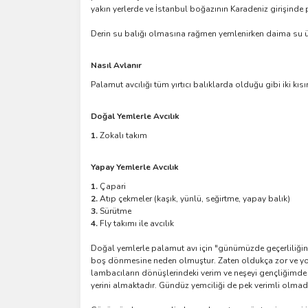
yakın yerlerde ve İstanbul boğazının Karadeniz girişinde 
Derin su balığı olmasına rağmen yemlenirken daima su ü
Nasıl Avlanır
Palamut avcılığı tüm yırtıcı balıklarda olduğu gibi iki kıs
Doğal Yemlerle Avcılık
1.
Zokalı takım
Yapay Yemlerle Avcılık
1.
Çapari
2.
Atıp çekmeler (kaşık, yünlü, seğirtme, yapay balık)
3.
Sürütme
4.
Fly takımı ile avcılık
Doğal yemlerle palamut avı için "günümüzde geçerliliğini 
boş dönmesine neden olmuştur. Zaten oldukça zor ve yoru
lambacıların dönüşlerindeki verim ve neşeyi gençliğimde
yerini almaktadır. Gündüz yemciliği de pek verimli olmad