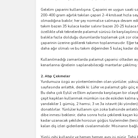
Gelelim çaparini kullanılışına. Çaparini en uygun saati 
200-400 gram ağırlık takılan çapari 2-4 km/saat hızla se
olmadığına bakılır; her şey normalse salmaya devam edili
takım bazen 35 kulaca kadar salınır bazen 20-25 kulaca 
özellikle ufak teknelerde palamut sürüsü ile karşılaşılın
balıkla fazla dolduğu durumlarda toplamak çok zor olabi
çaparinin üzerine gidilerek takımın toplanmasıdır. Eğer 
daha ağır olmalı ve bu takım diğerinden 5 kulaç kadar d
Kullanılmadığı zamanlarda palamut çaparisi oltadan ayırı
kenarlarına iğnelerin saplanabileceği mantarlar çakılmış t
2. Atıp Çekmeler
Yurdumuza özgü av yöntemlerinden olan yünlüler, yüksükl
sayfasında anlattık, dedik ki: Lüfer ve palamut gibi göç ed
Bu daha çok Eylül ve Ekim aylarında karşılaşan bir olayd
çeşit kaşıkları kullanmak mümkün ise de eskiden kalma yün
yandakiler 1 gümüş, 2 hamsi, 3 ve 3a istavrit (iki yönden)
donatılırlar. Yünlüler kullanım için zoka bahsinde anla
dibe inmesi beklenir, daha sonra hızla çekilerek kaçan küç
kadar uzanacak şekilde horozun göğüs tüylerinden (tercihen
kalan diş izleri giderilerek civalanmalıdır. Misinanın bağ
Yünlü gibi kullanılır ve hemen hemen aynı işi gürür. Tabi