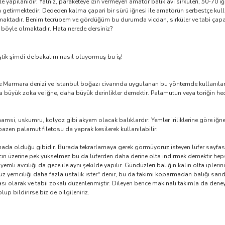
yapılanıdır. Yalnız, paraketeye izin vermeyen amatör balık avı sirküleri, 50-70 i
 getirmektedir. Dededen kalma çapari bir sürü iğnesi ile amatörün serbestçe kullan
maktadır. Benim tecrübem ve gördüğüm bu durumda vicdan, sirküler ve tabi çapar
u böyle olmaktadır. Hata nerede dersiniz?
ştik şimdi de bakalım nasıl oluyormuş bu iş!
Marmara denizi ve İstanbul boğazı civarında uygulanan bu yöntemde kullanılan ta
ha büyük zoka ve iğne, daha büyük derinlikler demektir. Palamutun veya toriğin h
it, hamsi, uskumru, kolyoz gibi akyem olacak balıklardır. Yemler iriliklerine göre iğ
 bazen palamut filetosu da yaprak kesilerek kullanılabilir.
kıtmada olduğu gibidir. Burada tekrarlamaya gerek görmüyoruz isteyen lüfer sayfa
n üzerine pek yükselmez bu da lüferden daha derine olta indirmek demektir hepsi o
emli avcılığı da gece ile aynı şekilde yapılır. Gündüzleri balığın kalın olta ipleri
z yemciliği daha fazla ustalık ister" denir, bu da takımı koparmadan balığı sa
ası olarak ve tabii zokalı düzenlenmiştir. Dileyen bence makinalı takımla da dene
 bildirirse biz de bilgileniriz.