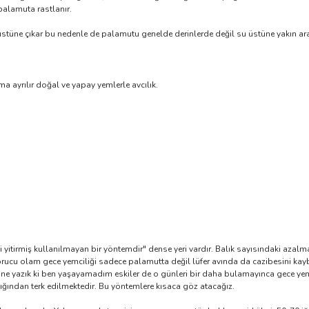
palamuta rastlanır.
stüne çıkar bu nedenle de palamutu genelde derinlerde değil su üstüne yakın ar
ıma ayrılır doğal ve yapay yemlerle avcılık.
yitirmiş kullanılmayan bir yöntemdir" dense yeri vardır. Balık sayısındaki azalma 
cu olam gece yemciliği sadece palamutta değil lüfer avında da cazibesini kaybe
 ne yazık ki ben yaşayamadım eskiler de o günleri bir daha bulamayınca gece yemc
ığından terk edilmektedir. Bu yöntemlere kısaca göz atacağız.