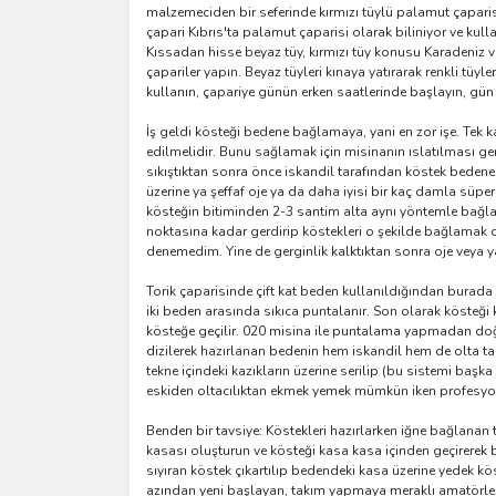
malzemeciden bir seferinde kırmızı tüylü palamut çaparisi
çapari Kıbrıs'ta palamut çaparisi olarak biliniyor ve kull
Kıssadan hisse beyaz tüy, kırmızı tüy konusu Karadeniz ve 
çapariler yapın. Beyaz tüyleri kınaya yatırarak renkli tüyl
kullanın, çapariye günün erken saatlerinde başlayın, gün
İş geldi kösteği bedene bağlamaya, yani en zor işe. Tek ka
edilmelidir. Bunu sağlamak için misinanın ıslatılması gerek
sıkıştıktan sonra önce iskandil tarafından köstek bedene 
üzerine ya şeffaf oje ya da daha iyisi bir kaç damla süpe
kösteğin bitiminden 2-3 santim alta aynı yöntemle bağla
noktasına kadar gerdirip köstekleri o şekilde bağlamak da
denemedim. Yine de gerginlik kalktıktan sonra oje veya y
Torik çaparisinde çift kat beden kullanıldığından burada 
iki beden arasında sıkıca puntalanır. Son olarak kösteği k
kösteğe geçilir. 020 misina ile puntalama yapmadan doğr
dizilerek hazırlanan bedenin hem iskandil hem de olta ta
tekne içindeki kazıkların üzerine serilip (bu sistemi başk
eskiden oltacılıktan ekmek yemek mümkün iken profesyone
Benden bir tavsiye: Köstekleri hazırlarken iğne bağlanan
kasası oluşturun ve kösteği kasa kasa içinden geçirerek be
sıyıran köstek çıkartılıp bedendeki kasa üzerine yedek 
azından yeni başlayan, takım yapmaya meraklı amatörler e