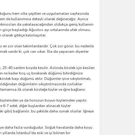
lduğunu hem olta çeşitleri ve uygulamaları sayfasında
hem de kullanımına detaylı olarak değineceğiz. Ayrıca
y orkinosları da yakalayacağından oldukça geniş kullanım
ğın göçe başladığı Ağustos ayı ortalarında ufak olması,
larak gitikçe kalınlaşırlar.
sı en zor olan takımlardandır. Çok zor görür, bu nedenle
ak vardır ki; çok can sıkar. İlla da yapacam diyenler
k, 25-40 santim boyda kesilir. Aslında köstek için kesilen
 ne kadar boş uç bırakarak düğümü bitirdiğinize
östek başı düğümü atılır. Düğümler iyice sıkıştırılmalı,
ıldığından düğümlerin sıkıştırılmasında zorluklar
tamamsa ilk olarak kösteğe tüyler ve iğne bağlanır.
 tüylerinden ya da horozun boyun tüylerinden yapılır.
 6-7 adet, diğer kuşlardan alınacak tüyler
i gibi) bağlanılır, bu şekilde daha oynak olurlar. İğneye
 tüye daha fazla vurduğudur. Soğuk havalarda daha koyu
 yıllarda İstanbul'da eski ve iyi bilinen bir