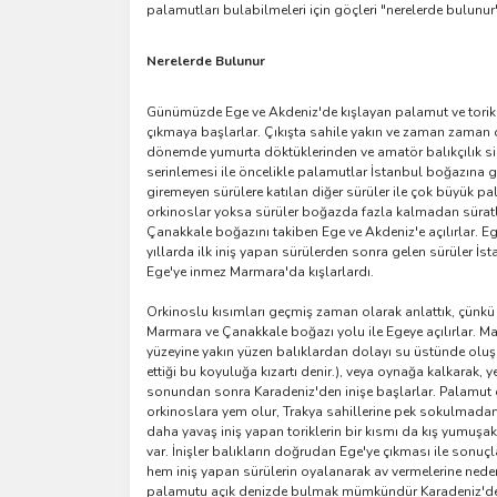
palamutları bulabilmeleri için göçleri "nerelerde bulunur"
Nerelerde Bulunur
Günümüzde Ege ve Akdeniz'de kışlayan palamut ve torikle
çıkmaya başlarlar. Çıkışta sahile yakın ve zaman zaman 
dönemde yumurta döktüklerinden ve amatör balıkçılık si
serinlemesi ile öncelikle palamutlar İstanbul boğazına g
giremeyen sürülere katılan diğer sürüler ile çok büyük pal
orkinoslar yoksa sürüler boğazda fazla kalmadan süratle 
Çanakkale boğazını takiben Ege ve Akdeniz'e açılırlar. E
yıllarda ilk iniş yapan sürülerden sonra gelen sürüler İs
Ege'ye inmez Marmara'da kışlarlardı.
Orkinoslu kısımları geçmiş zaman olarak anlattık, çünkü
Marmara ve Çanakkale boğazı yolu ile Egeye açılırlar. Ma
yüzeyine yakın yüzen balıklardan dolayı su üstünde oluşa
ettiği bu koyuluğa kızartı denir.), veya oynağa kalkarak, y
sonundan sonra Karadeniz'den inişe başlarlar. Palamut gib
orkinoslara yem olur, Trakya sahillerine pek sokulmadan
daha yavaş iniş yapan toriklerin bir kısmı da kış yumuşa
var. İnişler balıkların doğrudan Ege'ye çıkması ile sonu
hem iniş yapan sürülerin oyalanarak av vermelerine neden
palamutu açık denizde bulmak mümkündür Karadeniz'den b