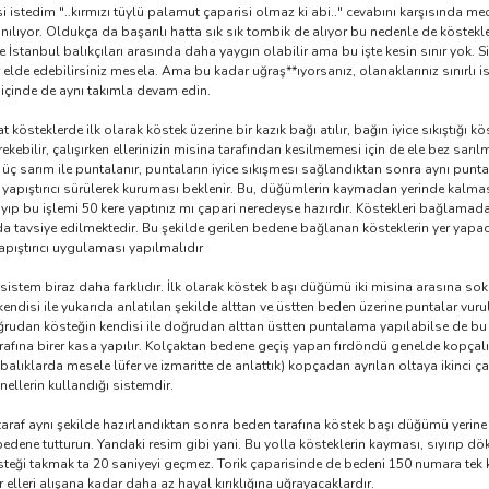
 istedim "..kırmızı tüylü palamut çaparisi olmaz ki abi.." cevabını karşısında me
anılıyor. Oldukça da başarılı hatta sık sık tombik de alıyor bu nedenle de köstekl
İstanbul balıkçıları arasında daha yaygın olabilir ama bu işte kesin sınır yok. Si
er elde edebilirsiniz mesela. Ama bu kadar uğraş**ıyorsanız, olanaklarınız sınırlı i
 içinde de aynı takımla devam edin.
t kösteklerde ilk olarak köstek üzerine bir kazık bağı atılır, bağın iyice sıkıştı
ebilir, çalışırken ellerinizin misina tarafından kesilmemesi için de ele bez sarılma
üç sarım ile puntalanır, puntaların iyice sıkışmesı sağlandıktan sonra aynı puntal
r yapıştırıcı sürülerek kuruması beklenir. Bu, düğümlerin kaymadan yerinde kalmas
yıp bu işlemi 50 kere yaptınız mı çapari neredeyse hazırdır. Köstekleri bağlamad
 tavsiye edilmektedir. Bu şekilde gerilen bedene bağlanan kösteklerin yer yapacakl
apıştırıcı uygulaması yapılmalıdır
sistem biraz daha farklıdır. İlk olarak köstek başı düğümü iki misina arasına so
endisi ile yukarıda anlatılan şekilde alttan ve üstten beden üzerine puntalar vurulu
udan kösteğin kendisi ile doğrudan alttan üstten puntalama yapılabilse de bu il
rafına birer kasa yapılır. Kolçaktan bedene geçiş yapan fırdöndü genelde kopçalı 
a balıklarda mesele lüfer ve izmaritte de anlattık) kopçadan ayrılan oltaya ikinci ç
llerin kullandığı sistemdir.
 taraf aynı şekilde hazırlandıktan sonra beden tarafına köstek başı düğümü yerine
dene tutturun. Yandaki resim gibi yani. Bu yolla kösteklerin kayması, sıyırıp dökül
kösteği takmak ta 20 saniyeyi geçmez. Torik çaparisinde de bedeni 150 numara t
lleri alışana kadar daha az hayal kırıklığına uğrayacaklardır.