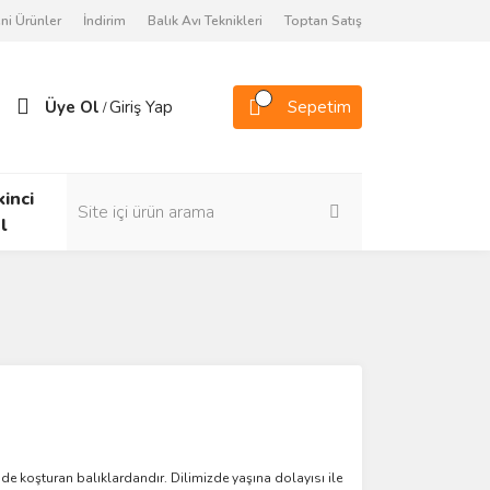
ni Ürünler
İndirim
Balık Avı Teknikleri
Toptan Satış
Üye Ol
Giriş Yap
Sepetim
/
kinci
l
inde koşturan balıklardandır. Dilimizde yaşına dolayısı ile