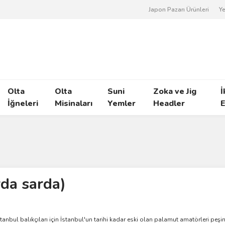
Japon Pazarı Ürünleri
Ye
Olta
Olta
Suni
Zoka ve Jig
İ
İğneleri
Misinaları
Yemler
Headler
E
da sarda)
 İstanbul balıkçıları için İstanbul'un tarihi kadar eski olan palamut amatörleri peş