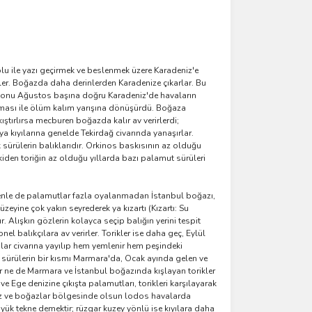
u ile yazı geçirmek ve beslenmek üzere Karadeniz'e
er. Boğazda daha derinlerden Karadenize çıkarlar. Bu
z sonu Ağustos başına doğru Karadeniz'de havaların
atması ile ölüm kalım yarışına dönüşürdü. Boğaza
ıştırlırsa mecburen boğazda kalır av verirlerdi;
 kıyılarına genelde Tekirdağ civarında yanaşırlar.
sürülerin balıklarıdır. Orkinos baskısının az olduğu
kiden toriğin az olduğu yıllarda bazı palamut sürüleri
denle de palamutlar fazla oyalanmadan İstanbul boğazı,
yine çok yakın seyrederek ya kızartı (Kızartı: Su
Alışkın gözlerin kolayca seçip balığın yerini tespit
el balıkçılara av verirler. Torikler ise daha geç, Eylül
alar civarına yayılıp hem yemlenir hem peşindeki
 sürülerin bir kısmı Marmara'da, Ocak ayında gelen ve
ar ne de Marmara ve İstanbul boğazında kışlayan torikler
Ege denizine çıkışta palamutları, torikleri karşılayarak
eniz ve boğazlar bölgesinde olsun lodos havalarda
 tekne demektir; rüzgar kuzey yönlü ise kıyılara daha