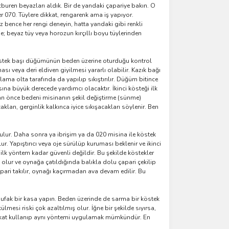
cburen beyazları aldık. Bir de yandaki çapariye bakın. O
er 070. Tüylere dikkat, rengarenk ama iş yapıyor.
z bence her rengi deneyin, hatta yandaki gibi renkli
se; beyaz tüy veya horozun kırçıllı boyu tüylerinden
ğı köstek başı düğümünün beden üzerine oturduğu kontrol
sı veya deri eldiven giyilmesi yararlı olabilir. Kazık bağı
ama olta tarafında da yapılıp sıkıştırılır. Düğüm bitince
ına büyük derecede yardımcı olacaktır. İkinci kösteği ilk
an önce bedeni misinanın şekil değiştirme (sünme)
arı, gerginlik kalkınca iyice sıkışacakları söylenir. Ben
kulur. Daha sonra ya ibrişim ya da 020 misina ile köstek
r. Yapıştırıcı veya oje sürülüp kuruması beklenir ve ikinci
k yöntem kadar güvenli değildir. Bu şekilde köstekler
olur ve oynağa çatıldığında balıkla dolu çapari çekilip
apari takılır, oynağı kaçırmadan ava devam edilir. Bu
 ufak bir kasa yapın. Beden üzerinde de sarma bir köstek
mesi riski çok azaltılmış olur. İğne bir şekilde sıyırsa,
ek kat kullanıp aynı yöntemi uygulamak mümkündür. En