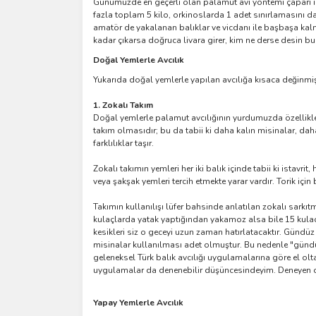
Günümüzde en geçerli olan palamut avı yöntemi çapari ile 
fazla toplam 5 kilo, orkinoslarda 1 adet sınırlamasını da
amatör de yakalanan balıklar ve vicdanı ile başbaşa kal
kadar çıkarsa doğruca livara girer, kim ne derse desin b
Doğal Yemlerle Avcılık
Yukarıda doğal yemlerle yapılan avcılığa kısaca değinmi
1. Zokalı Takım
Doğal yemlerle palamut avcılığının yurdumuzda özellikle 
takım olmasıdır; bu da tabii ki daha kalın misinalar, da
farklılıklar taşır.
Zokalı takımın yemleri her iki balık içinde tabii ki istavr
veya şakşak yemleri tercih etmekte yarar vardır. Torik için
Takımın kullanılışı lüfer bahsinde anlatılan zokalı sar
kulaçlarda yatak yaptığından yakamoz alsa bile 15 kulacı
kesikleri siz o geceyi uzun zaman hatırlatacaktır. Gündüz y
misinalar kullanılması adet olmuştur. Bu nedenle "gündü
geleneksel Türk balık avcılığı uygulamalarına göre el olt
uygulamalar da denenebilir düşüncesindeyim. Deneyen olup
Yapay Yemlerle Avcılık