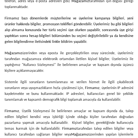
telefon, adres veya e-posta adresleri gibi)
Mağazamız
tarafından işin doğası gereği
toplanmaktadır.
Firmamız bazı dönemlerde müşterilerine ve üyelerine kampanya bilgileri, yeni
ürünler hakkında bilgiler, promosyon teklifleri gönderebilir. Üyelerimiz bu gibi bilgileri
alıp almama konusunda her türlü seçimi üye olurken yapabilir, sonrasında üye girişi
yaptıktan sonra hesap bilgileri bölümünden bu seçimi değiştirilebilir ya da kendisine
gelen bilgilendirme iletisindeki linkle bildirim yapabilir.
Mağazamız
üzerinden veya eposta ile gerçekleştirilen onay sürecinde, üyelerimiz
tarafından mağazamıza elektronik ortamdan iletilen kişisel bilgiler, Üyelerimiz ile
yaptığımız "Kullanıcı Sözleşmesi" ile belirlenen amaçlar ve kapsam dışında üçüncü
kişilere açıklanmayacaktır.
Sistemle ilgili sorunların tanımlanması ve verilen hizmet ile ilgili çıkabilecek
sorunların veya uyuşmazlıkların hızla çözülmesi için,
Firmamız
, üyelerinin IP adresini
kaydetmekte ve bunu kullanmaktadır. IP adresleri, kullanıcıları genel bir şekilde
tanımlamak ve kapsamlı demografik bilgi toplamak amacıyla da kullanılabilir.
Firmamız
, Üyelik Sözleşmesi ile belirlenen amaçlar ve kapsam dışında da, talep
edilen bilgileri kendisi veya işbirliği içinde olduğu kişiler tarafından doğrudan
pazarlama yapmak amacıyla kullanabilir. Kişisel bilgiler, gerektiğinde kullanıcıyla
temas kurmak için de kullanılabilir.
Firmamız
tarafından talep edilen bilgiler veya
kullanıcı tarafından sağlanan bilgiler veya
Mağazamız
üzerinden yapılan işlemlerle