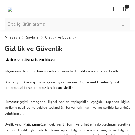
Anasayfa
Sayfalar
Gizlilik ve Güvenlik
Gizlilik ve Güvenlik
GİZLİLİK VE GÜVENLİK POLİTİKASI
Mağazamızda verilen tüm servisler ve www.hedefbalik.com
adresinde kayıtlı
İKS İletişim Konsept Strateji ve İnşaat Sanayi Dış Ticaret Limited Şirketi
firmamıza aittir ve firmamız tarafından işletilir.
Firmamız,
çeşitli amaçlarla kişisel veriler toplayabilir. Aşağıda, toplanan kişisel
verilerin nasıl ve ne şekilde toplandığı, bu verilerin nasıl ve ne şekilde korunduğu
belirtilmiştir.
Üyelik veya
Mağazamız
üzerindeki çeşitli form ve anketlerin doldurulması suretiyle
üyelerin kendileriyle ilgili bir takım kişisel bilgileri (isim-soy isim, firma bilgileri,