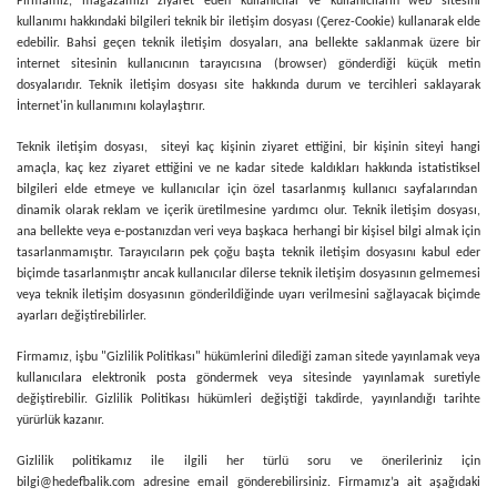
Firmamız, mağazamızı ziyaret eden kullanıcılar ve kullanıcıların web sitesini
kullanımı hakkındaki bilgileri teknik bir iletişim dosyası (Çerez-Cookie) kullanarak elde
edebilir. Bahsi geçen teknik iletişim dosyaları, ana bellekte saklanmak üzere bir
internet sitesinin kullanıcının tarayıcısına (browser) gönderdiği küçük metin
dosyalarıdır. Teknik iletişim dosyası site hakkında durum ve tercihleri saklayarak
İnternet'in kullanımını kolaylaştırır.
Teknik iletişim dosyası, siteyi kaç kişinin ziyaret ettiğini, bir kişinin siteyi hangi
amaçla, kaç kez ziyaret ettiğini ve ne kadar sitede kaldıkları hakkında istatistiksel
bilgileri elde etmeye ve kullanıcılar için özel tasarlanmış kullanıcı sayfalarından
dinamik olarak reklam ve içerik üretilmesine yardımcı olur. Teknik iletişim dosyası,
ana bellekte veya e-postanızdan veri veya başkaca herhangi bir kişisel bilgi almak için
tasarlanmamıştır. Tarayıcıların pek çoğu başta teknik iletişim dosyasını kabul eder
biçimde tasarlanmıştır ancak kullanıcılar dilerse teknik iletişim dosyasının gelmemesi
veya teknik iletişim dosyasının gönderildiğinde uyarı verilmesini sağlayacak biçimde
ayarları değiştirebilirler.
Firmamız, işbu "Gizlilik Politikası" hükümlerini dilediği zaman sitede yayınlamak veya
kullanıcılara elektronik posta göndermek veya sitesinde yayınlamak suretiyle
değiştirebilir. Gizlilik Politikası hükümleri değiştiği takdirde, yayınlandığı tarihte
yürürlük kazanır.
Gizlilik politikamız ile ilgili her türlü soru ve önerileriniz için
bilgi@hedefbalik.com
adresine email gönderebilirsiniz. Firmamız’a ait aşağıdaki