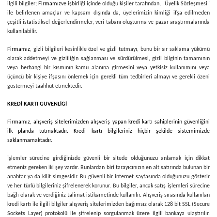
ilgili bilgiler;
Firmamız
ve işbirliği içinde olduğu kişiler tarafından, "Üyelik Sözleşmesi"
ile belirlenen amaçlar ve kapsam dışında da, üyelerimizin kimliği ifşa edilmeden
çeşitli istatistiksel değerlendirmeler, veri tabanı oluşturma ve pazar araştırmalarında
kullanılabilir.
Firmamız
, gizli bilgileri kesinlikle özel ve gizli tutmayı, bunu bir sır saklama yükümü
olarak addetmeyi ve gizliliğin sağlanması ve sürdürülmesi, gizli bilginin tamamının
veya herhangi bir kısmının kamu alanına girmesini veya yetkisiz kullanımını veya
üçüncü bir kişiye ifşasını önlemek için gerekli tüm tedbirleri almayı ve gerekli özeni
göstermeyi taahhüt etmektedir.
KREDİ KARTI GÜVENLİĞİ
Firmamız
, alışveriş sitelerimizden alışveriş yapan kredi kartı sahiplerinin güvenliğini
ilk planda tutmaktadır. Kredi kartı bilgileriniz hiçbir şekilde sistemimizde
saklanmamaktadır.
İşlemler sürecine girdiğinizde güvenli bir sitede olduğunuzu anlamak için dikkat
etmeniz gereken iki şey vardır. Bunlardan biri tarayıcınızın en alt satırında bulunan bir
anahtar ya da kilit simgesidir. Bu güvenli bir internet sayfasında olduğunuzu gösterir
ve her türlü bilgileriniz şifrelenerek korunur. Bu bilgiler, ancak satış işlemleri sürecine
bağlı olarak ve verdiğiniz talimat istikametinde kullanılır. Alışveriş sırasında kullanılan
kredi kartı ile ilgili bilgiler alışveriş sitelerimizden bağımsız olarak 128 bit SSL (Secure
Sockets Layer) protokolü ile şifrelenip sorgulanmak üzere ilgili bankaya ulaştırılır.