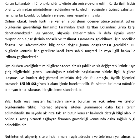
Kartın kullanılabilirliği onaylandığı takdirde alışverişe devam edilir. Kartla ilgili hiçbir
bilgi tarafımızdan görüntülenemediğinden ve kaydedilmediğinden, üçüncü şahısların
herhangi bir koşulda bu bilgileri ele geçirmesi engellenmiş olur.
Online olarak kredi kartı ile verilen siparişlerin ödeme/fatura/teslimat adresi
bilgilerinin güvenilirliği firmamiz tarafından Kredi Kartları Dolandırıcılığı'na karşı
denetlenmektedir. Bu yüzden, alışveriş sitelerimizden ilk defa sipariş veren
müşterilerin siparişlerinin tedarik ve teslimat aşamasına gelebilmesi için öncelikle
finansal ve adres/telefon bilgilerinin doğruluğunun onaylanması gereklidir. Bu
bilgilerin kontrolü için gerekirse kredi kartı sahibi müşteri ile veya ilgili banka ile
irtibata geçilmektedir.
Üye olurken verdiğiniz tüm bilgilere sadece siz ulaşabilir ve siz değiştirebilirsiniz. Üye
giriş bilgilerinizi güvenli koruduğunuz takdirde başkalarının sizinle ilgili bilgilere
ulaşması ve bunları değiştirmesi mümkün değildir. Bu amaçla, üyelik işlemleri
sırasında
128 bit SSL
güvenlik alanı içinde hareket edilir. Bu sistem kırılması mümkün
olmayan bir uluslararası bir şifreleme standardıdır.
Bilgi hattı veya müşteri hizmetleri servisi bulunan ve
açık adres ve telefon
bilgilerinin
belirtildiği İnternet alışveriş siteleri günümüzde daha fazla tercih
edilmektedir. Bu sayede aklınıza takılan bütün konular hakkında detaylı bilgi alabilir,
online alışveriş hizmeti sağlayan firmanın güvenirliği konusunda daha sağlıklı bilgi
edinebilirsiniz.
Not:
İnternet alışveriş sitelerinde firmanın açık adresinin ve telefonun yer almasına