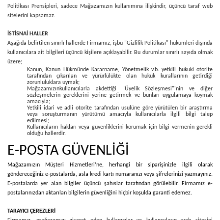
Politikası Prensipleri, sadece Mağazamızın kullanımına ilişkindir, üçüncü taraf web
sitelerini kapsamaz.
İSTİSNAİ HALLER
Aşağıda belirtilen sınırlı hallerde Firmamız, işbu "Gizlilik Politikası" hükümleri dışında
kullanıcılara ait bilgileri üçüncü kişilere açıklayabilir. Bu durumlar sınırlı sayıda olmak
üzere;
Kanun, Kanun Hükmünde Kararname, Yönetmelik v.b. yetkili hukuki otorite
tarafından çıkarılan ve yürürlülükte olan hukuk kurallarının getirdiği
zorunluluklara uymak;
Mağazamızınkullanıcılarla akdettiği "Üyelik Sözleşmesi"'nin ve diğer
sözleşmelerin gereklerini yerine getirmek ve bunları uygulamaya koymak
amacıyla;
Yetkili idari ve adli otorite tarafından usulüne göre yürütülen bir araştırma
veya soruşturmanın yürütümü amacıyla kullanıcılarla ilgili bilgi talep
edilmesi;
Kullanıcıların hakları veya güvenliklerini korumak için bilgi vermenin gerekli
olduğu hallerdir.
E-POSTA GÜVENLİĞİ
Mağazamızın Müşteri Hizmetleri’ne, herhangi bir siparişinizle ilgili olarak
göndereceğiniz e-postalarda, asla kredi kartı numaranızı veya şifrelerinizi yazmayınız.
E-postalarda yer alan bilgiler üçüncü şahıslar tarafından görülebilir. Firmamız e-
postalarınızdan aktarılan bilgilerin güvenliğini hiçbir koşulda garanti edemez.
TARAYICI ÇEREZLERİ