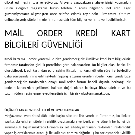
dikkat edilmesini tavsiye ediyoruz. Alışveriş yapacaksanız alışverişinizi yapmadan
ürünü aldığınız mağazanın bütün telefon / adres bilgilerini not edin. Eğer
güvenmiyorsanız alışverişten önce telefon ederek teyit edin. Firmamıza ait tüm
online alışveriş sitelerimizde firmamıza dair tüm bilgiler ve firma yeri belirtilmiştir.
MAİL ORDER KREDİ KART
BİLGİLERİ GÜVENLİĞİ
Kredi kartı mail-order yöntemi ile bize göndereceğiniz kimlik ve kredi kart bilgileriniz
firmamız tarafından gizlilik prensibine göre saklanacaktır. Bu bilgiler olası banka ile
oluşubilecek kredi kartından para çekim itirazlarına karşı 60 gün süre ile bekletilip
daha sonrasında imha edilmektedir. Sipariş ettiğiniz ürünlerin bedeli karşılığında bize
göndereceğiniz tarafınızdan onaylı mail-order formu bedeli dışında herhangi bir
bedelin kartınızdan çekilmesi halinde doğal olarak bankaya itiraz edebilir ve bu
tutarın ödenmesini engelleyebileceğiniz için bir risk oluşturmamaktadır.
ÜÇÜNCÜ TARAF WEB SİTELERİ VE UYGULAMALAR
Mağazamız, web sitesi dâhilinde başka sitelere link verebilir. Firmamız, bu linkler
vasıtasıyla erişilen sitelerin gizlilik uygulamaları ve içeriklerine yönelik herhangi bir
sorumluluk taşımamaktadır.
Firmamıza ait sitede
yayınlanan reklamlar, reklamcılık
yapan iş ortaklarımız aracılığı ile kullanıcılarımıza dağıtılır. İş bu sözleşmedeki Gizlilik